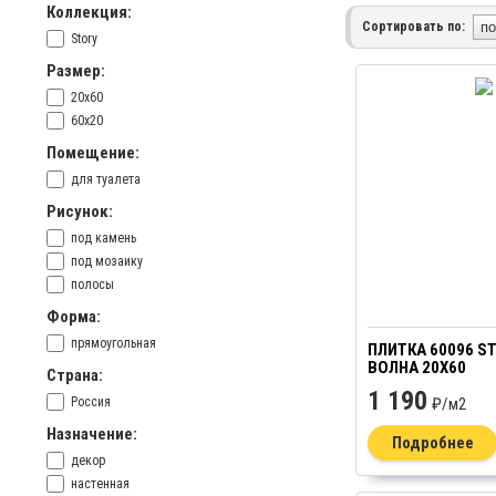
Коллекция:
Сортировать по:
Story
Размер:
20x60
60x20
Помещение:
для туалета
Рисунок:
под камень
под мозаику
полосы
Форма:
прямоугольная
ПЛИТКА 60096 S
ВОЛНА 20Х60
Страна:
1 190
Россия
₽/
м2
Назначение:
Подробнее
декор
настенная