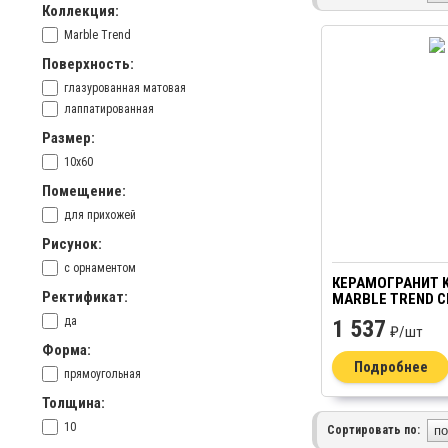
Коллекция:
Marble Trend
Поверхность:
глазурованная матовая
лаппатированная
Размер:
10x60
Помещение:
для прихожей
Рисунок:
с орнаментом
КЕРАМОГРАНИТ K
Ректификат:
MARBLE TREND C
F02-CUT LR 10Х6
да
1 537
₽/
шт
Форма:
Подробнее
прямоугольная
Толщина:
10
Сортировать по: